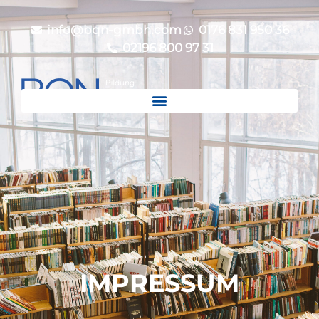
info@bqn-gmbh.com
0176 831 950 36
02196 800 97 31
IMPRESSUM