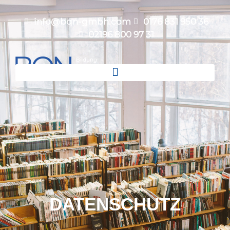
info@bqn-gmbh.com
0176 831 950 36
02196 800 97 31
DATENSCHUTZ