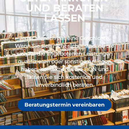
UND BERATEN
LASSEN
Jeder Mensch hat eine Geschichte.
Wenn Sie sich nicht sicher sind, ob Sie
sich für die angebotenen Leistungen
qualifizieren oder sonstige Anliegen
haben, kontaktieren Sie BQN und
lassen Sie sich kostenlos und
unverbindlich beraten.
Beratungstermin vereinbaren