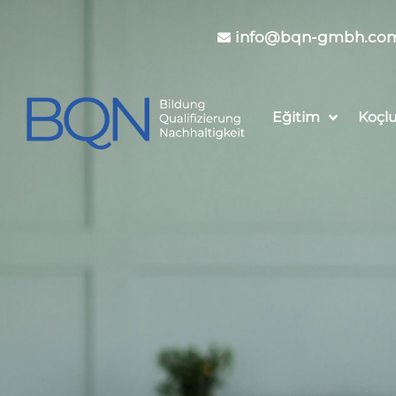
info@bqn-gmbh.co
Eğitim
Koçl