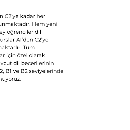
n C2’ye kadar her
sunmaktadır. Hem yeni
y öğrenciler dil
 Kurslar A1’den C2’ye
maktadır. Tüm
ar için özel olarak
vcut dil becerilerinin
2, B1 ve B2 seviyelerinde
nuyoruz.