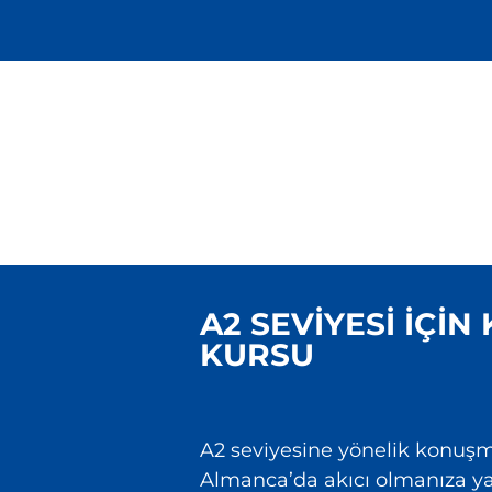
A2 SEVIYESI IÇI
KURSU
A2 seviyesine yönelik konuş
Almanca’da akıcı olmanıza y