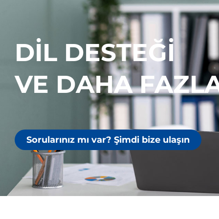
DIL DESTEĞI
VE DAHA FAZLA
Sorularınız mı var? Şimdi bize ulaşın