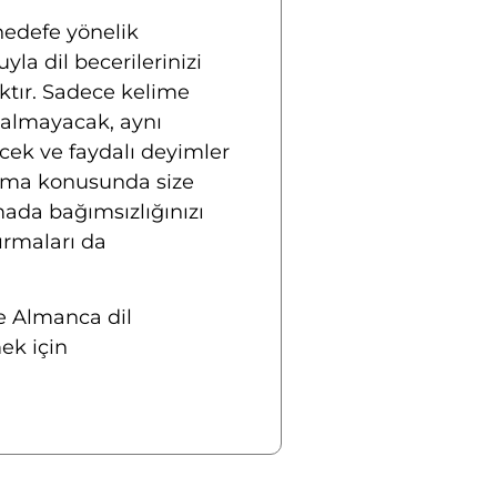
hedefe yönelik
yla dil becerilerinizi
ktır. Sadece kelime
kalmayacak, aynı
ecek ve faydalı deyimler
uşma konusunda size
mada bağımsızlığınızı
tırmaları da
e Almanca dil
mek için