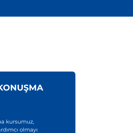
N KONUŞMA
ma kursumuz,
ardımcı olmayı