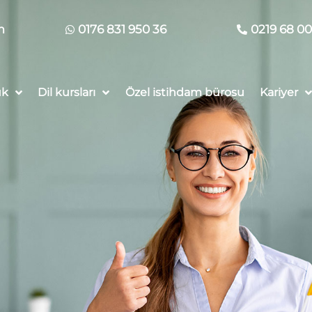
m
0176 831 950 36
0219 68 00
uk
Dil kursları
Özel istihdam bürosu
Kariyer