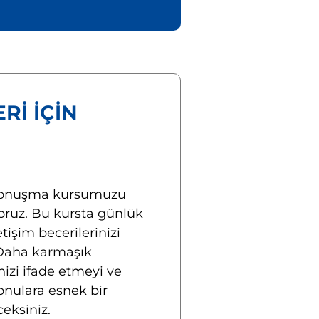
RI IÇIN
U
i konuşma kursumuzu
ruz. Bu kursta günlük
tişim becerilerinizi
 Daha karmaşık
nizi ifade etmeyi ve
konulara esnek bir
eksiniz.